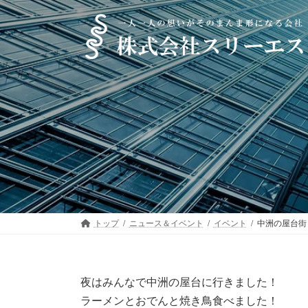
コ
ナ
ン
ビ
テ
ゲ
ン
ー
ツ
シ
へ
ョ
ス
ン
キ
に
ッ
移
プ
動
トップ
ニュース＆イベント
イベント
中洲の屋台街
夜はみんなで中洲の屋台に行きました！
ラーメンとおでんと焼き鳥食べました！