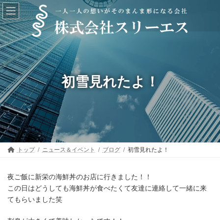
コ
ナ
ン
ビ
テ
ゲ
ン
ー
ツ
シ
へ
ョ
ス
ン
キ
に
ッ
移
初雪見れたよ！
プ
動
トップ
ニュース＆イベント
ブログ
初雪見れたよ！
夜ご飯に新栄の海鮮丼のお店に行きました！！
この日はどうしても海鮮丼が食べたくて友達に連絡して一緒に来
てもらいました笑