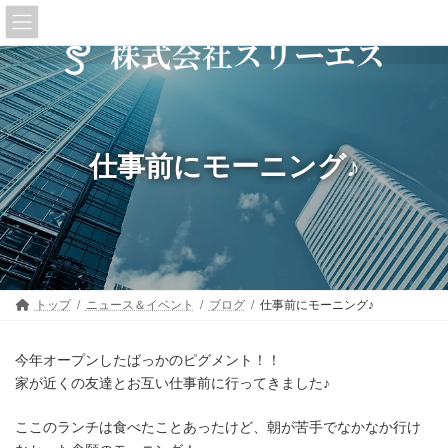
コ
ナ
ン
ビ
テ
ゲ
ン
ー
ツ
シ
へ
ョ
ス
ン
キ
に
ッ
移
仕事前にモーニング♪
プ
動
トップ
ニュース＆イベント
ブログ
仕事前にモーニング♪
今年オープンしたばっかのピグメント！！
家が近くの友達とお互い仕事前に行ってきました♪
ここのランチは食べたことあったけど、朝が苦手でなかなか行け